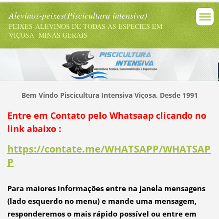
Alevinos-peixes(Piscicultura intensiva)
PEIXES-ALEVINOS DE TODAS AS ESPECIES EM
VIÇOSA- MINAS GERAIS
Bem Vindo Piscicultura Intensiva Viçosa. Desde 1991
Entre em Contato pelo Whatsaap clicando no
link abaixo :
https://contate.me/WHATSAPP/WHATSAP
P
Para maiores informações entre na janela mensagens
(lado esquerdo no menu) e mande uma mensagem,
responderemos o mais rápido possível ou entre em