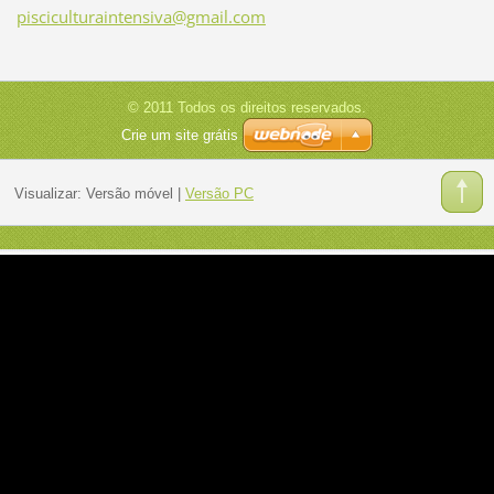
piscicul
turainte
nsiva@gm
ail.com
© 2011 Todos os direitos reservados.
Crie um site grátis
Visualizar:
Versão móvel
|
Versão PC