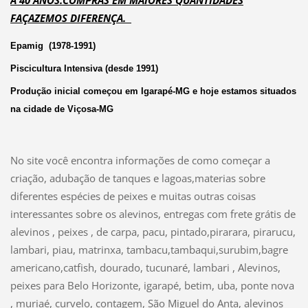
A 40 ANOS.COMPRAS EM MAIORES QUANTIDADES
FAÇAZEMOS DIFERENÇA.
Epamig (1978-1991)
Piscicultura Intensiva (desde 1991)
Produção inicial começou em Igarapé-MG e hoje estamos situados
na cidade de Viçosa-MG
No site você encontra informações de como começar a
criação, adubação de tanques e lagoas,materias sobre
diferentes espécies de peixes e muitas outras coisas
interessantes sobre os alevinos, entregas com frete grátis de
alevinos , peixes , de
carpa, pacu, pintado,pirarara, pirarucu,
lambari, piau, matrinxa,
tambacu,tambaqui,surubim,bagre
americano,catfish, dourado, tucunaré, lambari ,
Alevinos,
peixes
para Belo Horizonte, igarapé, betim, uba, ponte nova
, muriaé, curvelo, contagem, São Miguel do Anta, alevinos