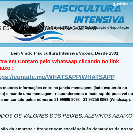
página ini
ICULTURA
S ESPECIES EM VIÇOSA- MINAS GERAIS
Bem Vindo Piscicultura Intensiva Viçosa. Desde 1991
tre em Contato pelo Whatsaap clicando no link
aixo :
ttps://contate.me/WHATSAPP/WHATSAPP
a maiores informações entre na janela mensagens (lado esquerdo no
u) e mande uma mensagem, responderemos o mais rápido possível ou
re em contato pelos números 31-99996-8092 - 31-98256-0869 (Whatsaap).
DOS OS VALORES DOS PEIXES, ALEVINOS ABAIXO
são da empresa : Atender com excelência às demandas de noss