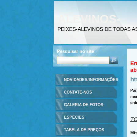
ALEVINOS-
PEIXES(PISC
PEIXES-ALEVINOS DE TODAS A
INTENSIVA)
Pesquisar no site
En
ab
h
NOVIDADES/INFORMAÇÕES
Par
CONTATE-NOS
men
ent
GALERIA DE FOTOS
ESPÉCIES
TO
TABELA DE PREÇOS
Mis