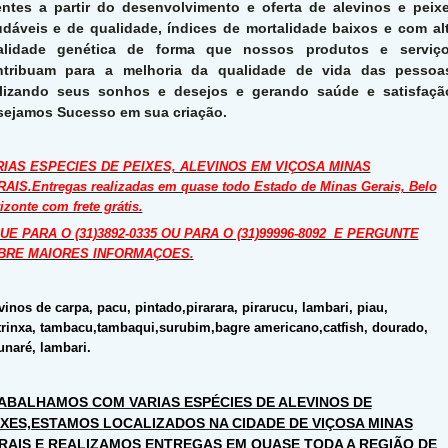
entes a partir do desenvolvimento e oferta de alevinos e peix
dáveis e de qualidade, índices de mortalidade baixos e com al
alidade genética de forma que nossos produtos e serviç
ntribuam para a melhoria da qualidade de vida das pessoa
alizando seus sonhos e desejos e gerando saúde e satisfaçã
sejamos Sucesso em sua criação.
RIAS ESPECIES DE PEIXES, ALEVINOS EM VIÇOSA MINAS
AIS.Entregas realizadas em quase todo Estado de Minas Gerais, Belo
izonte com frete grátis.
UE PARA O (31)3892-0335 OU PARA O (31)99996-8092 E PERGUNTE
BRE MAIORES INFORMAÇOES.
vinos de carpa, pacu, pintado,pirarara, pirarucu, lambari, piau,
rinxa, tambacu,tambaqui,surubim,bagre americano,catfish, dourado,
unaré, lambari.
ABALHAMOS COM VARIAS ESPÉCIES DE ALEVINOS DE
IXES,ESTAMOS LOCALIZADOS NA CIDADE DE VIÇOSA MINAS
RAIS E REALIZAMOS ENTREGAS EM QUASE TODA A REGIÃO DE