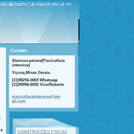
cial
|
imprimir
|
mapa do site
|
rss
Contato
Alevinos-peixes(Piscicultura
intensiva)
Viçosa,Minas Gerais.
(31)98256-0869 Whatsaap
(31)99996-8092 Vivo/Roberto
piscicul
turainte
nsiva@gm
ail.com
.
os
CONSTRUÇÕES FÍSICAS