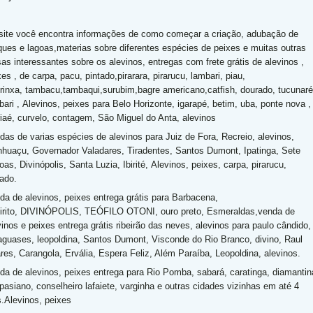
site você encontra informações de como começar a criação, adubação de
ques e lagoas,materias sobre diferentes espécies de peixes e muitas outras
sas interessantes sobre os alevinos, entregas com frete grátis de alevinos ,
xes , de
carpa, pacu, pintado,pirarara, pirarucu, lambari, piau,
rinxa,
tambacu,tambaqui,surubim,bagre americano,catfish, dourado, tucunaré
bari ,
Alevinos, peixes
para Belo Horizonte, igarapé, betim, uba, ponte nova ,
iaé, curvelo, contagem, São Miguel do Anta, alevinos
das de varias espécies de alevinos para Juiz de Fora, Recreio, alevinos,
huaçu, Governador Valadares, Tiradentes, Santos Dumont, Ipatinga, Sete
oas
, Divinópolis, Santa Luzia, Ibirité,
Alevinos, peixes, carpa, pirarucu,
tado.
da de alevinos, peixes entrega grátis para Barbacena,
birito, DIVINÓPOLIS, TEÓFILO OTONI, ouro preto, Esmeraldas,
venda de
vinos e peixes entrega grátis
ribeirão das neves, alevinos para paulo cândido,
aguases, leopoldina, Santos Dumont, Visconde do Rio Branco, divino, Raul
res, Carangola
, Ervália, Espera Feliz, Além Paraíba, Leopoldina, alevinos.
da de alevinos, peixes entrega para
Rio Pomba, sabará, caratinga,
diamantin
pasiano, conselheiro lafaiete, varginha e outras cidades vizinhas em até 4
s.Alevinos, peixes