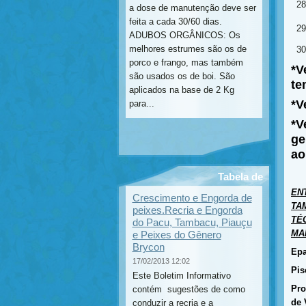
a dose de manutenção deve ser
feita a cada 30/60 dias.
ADUBOS ORGÂNICOS: Os
melhores estrumes são os de
porco e frango, mas também
*V
são usados os de boi. São
te
aplicados na base de 2 Kg
*V
para...
*V
ge
ao
Tabela de
crescimento , e
EN
Crescimento e Engorda de
TA
informaçoes de
peixes.Recria e Engorda
TÉ
do Pacu, Tambacu, Piauçu
engorda.
MA
e Peixes do Gênero
Brycon
Epa
17/02/2013 12:02
Pis
Este Boletim Informativo
Pro
contém sugestões de como
de 
conduzir a recria e a