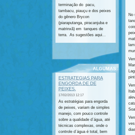
terminação do pacu,
tambacu, piauçu e dos peixes
No 
do gênero Brycon
tan
(piaraputanga, piracanjuba e
coi
matrinxã) em tanques de
pei
terra. As sugestões aqui...
mat
lam
mur
Ven
Man
ALGUMAS
Lag
ESTRATEGIAS
pin
ESTRATEGIAS PARA
PARA ENGORDA
ENGORDA DE DE
Ven
PEIXES.
DE PEIXES
Ita
17/02/2013 12:17
ale
As estratégias para engorda
cat
de peixes, variam de simples
Soa
manejo, com pouco controle
V
en
sobre a qualidade d´água, até
ves
técnicas complexas, onde o
dia
controle d´água é total, bem