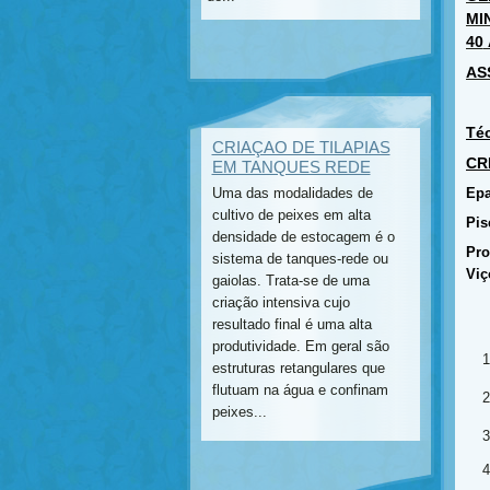
MI
40
AS
Téc
CRIAÇAO DE TILAPIAS
CR
EM TANQUES REDE
Uma das modalidades de
Epa
cultivo de peixes em alta
Pis
densidade de estocagem é o
Pro
sistema de tanques-rede ou
Viç
gaiolas. Trata-se de uma
criação intensiva cujo
resultado final é uma alta
produtividade. Em geral são
estruturas retangulares que
flutuam na água e confinam
peixes...