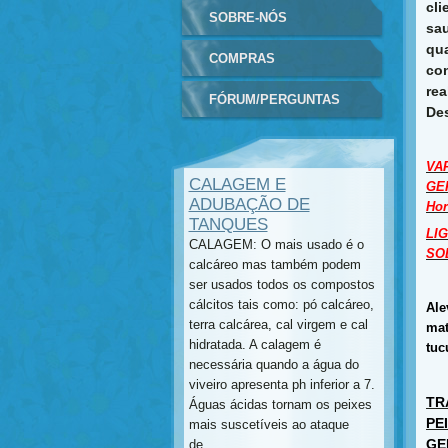
cli
SOBRE-NÓS
sau
qu
COMPRAS
co
re
FÓRUM/PERGUNTAS
De
VA
CALAGEM E
GER
ADUBAÇÃO DE
Hor
TANQUES
LIG
CALAGEM: O mais usado é o
SO
calcáreo mas também podem
ser usados todos os compostos
cálcitos tais como: pó calcáreo,
Ale
terra calcárea, cal virgem e cal
mat
hidratada. A calagem é
tuc
necessária quando a água do
viveiro apresenta ph inferior a 7.
TR
Águas ácidas tornam os peixes
PE
mais suscetíveis ao ataque
GE
de...