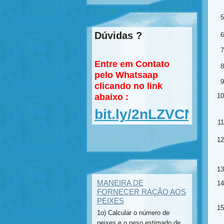
Dúvidas ?
Entre em Contato
pelo Whatsaap
clicando no link
abaixo :
bit.ly/2nLZVCN
MANEIRA DE
FORNECER RAÇÃO AOS
PEIXES
1o) Calcular o número de
peixes e o peso estimado de