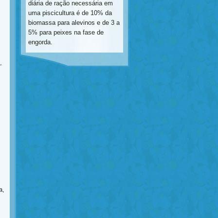
diária de ração necessária em
uma piscicultura é de 10% da
biomassa para alevinos e de 3 a
5% para peixes na fase de
engorda.
,
a,