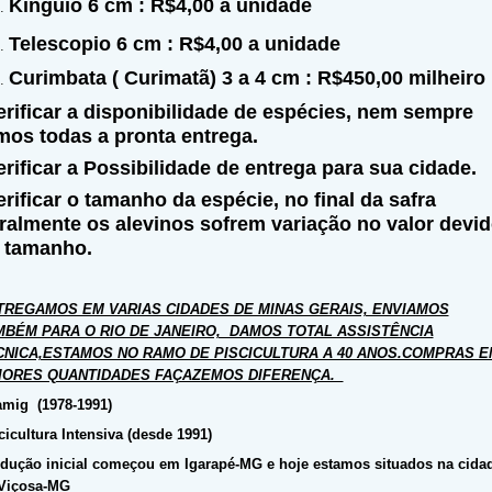
Kinguio 6 cm : R$4,00 a unidade
Telescopio 6 cm : R$4,00 a unidade
Curimbata ( Curimatã) 3 a 4 cm : R$450,00 milheiro
erificar a disponibilidade de espécies, nem sempre
mos todas a pronta entrega.
erificar a Possibilidade de entrega para sua cidade.
erificar o tamanho da espécie, no final da safra
ralmente os alevinos sofrem variação no valor devi
 tamanho.
TREGAMOS EM VARIAS CIDADES DE MINAS GERAIS, ENVIAMOS
MBÉM PARA O RIO DE JANEIRO, DAMOS TOTAL ASSISTÊNCIA
CNICA,ESTAMOS NO RAMO DE PISCICULTURA A 40 ANOS.COMPRAS E
IORES QUANTIDADES FAÇAZEMOS DIFERENÇA.
mig (1978-1991)
cicultura Intensiva (desde 1991)
dução inicial começou em Igarapé-MG e hoje estamos situados na cida
Viçosa-MG