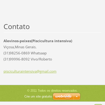
Contato
Alevinos-peixes(Piscicultura intensiva)
Viçosa,Minas Gerais.
(31)98256-0869 Whatsaap
(31)99996-8092 Vivo/Roberto
piscicul
turainte
nsiva@gm
ail.com
© 2011 Todos os direitos reservados.
Crie um site gratuito