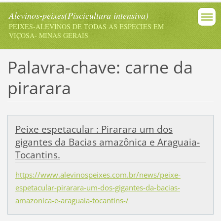
Alevinos-peixes(Piscicultura intensiva)
PEIXES-ALEVINOS DE TODAS AS ESPECIES EM
VIÇOSA- MINAS GERAIS
Palavra-chave: carne da
pirarara
Peixe espetacular : Pirarara um dos
gigantes da Bacias amazônica e Araguaia-
Tocantins.
https://www.alevinospeixes.com.br/news/peixe-
espetacular-pirarara-um-dos-gigantes-da-bacias-
amazonica-e-araguaia-tocantins-/