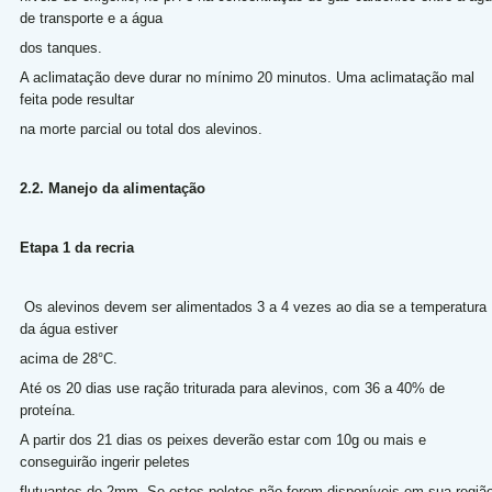
de transporte e a água
dos tanques.
A aclimatação deve durar no mínimo 20 minutos. Uma aclimatação mal
feita pode resultar
na morte parcial ou total dos alevinos.
2.2. Manejo da alimentação
Etapa 1 da recria
Os alevinos devem ser alimentados 3 a 4 vezes ao dia se a temperatura
da água estiver
acima de 28°C.
Até os 20 dias use ração triturada para alevinos, com 36 a 40% de
proteína.
A partir dos 21 dias os peixes deverão estar com 10g ou mais e
conseguirão ingerir peletes
flutuantes de 2mm. Se estes peletes não forem disponíveis em sua região