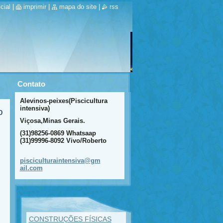
cial
|
imprimir
|
mapa do site
|
rss
Contato
Alevinos-peixes(Piscicultura
intensiva)
o
Viçosa,Minas Gerais.
(31)98256-0869 Whatsaap
(31)99996-8092 Vivo/Roberto
piscicul
turainte
nsiva@gm
ail.com
CONSTRUÇÕES FÍSICAS