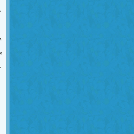
o
a
do
o