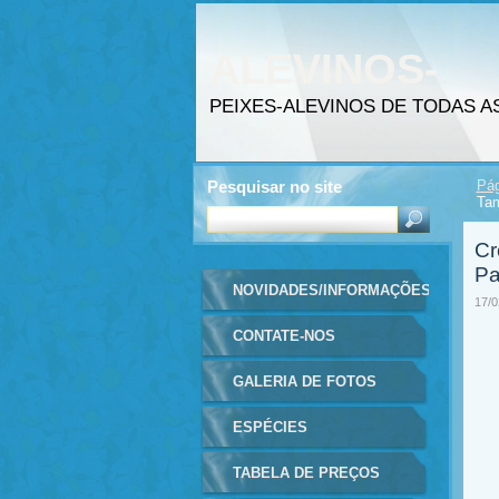
ALEVINOS-
PEIXES(PISC
PEIXES-ALEVINOS DE TODAS A
INTENSIVA)
Pesquisar no site
Pág
Tam
Cr
Pa
NOVIDADES/INFORMAÇÕES
17/0
CONTATE-NOS
GALERIA DE FOTOS
ESPÉCIES
TABELA DE PREÇOS