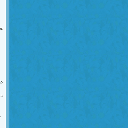
os
ão
 a
r