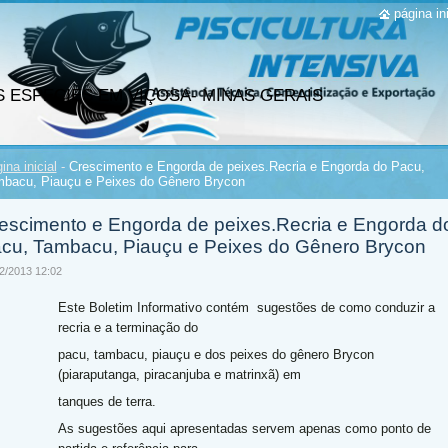
página ini
ICULTURA
S ESPECIES EM VIÇOSA- MINAS GERAIS
ina inicial
-
Crescimento e Engorda de peixes.Recria e Engorda do Pacu,
bacu, Piauçu e Peixes do Gênero Brycon
escimento e Engorda de peixes.Recria e Engorda d
cu, Tambacu, Piauçu e Peixes do Gênero Brycon
2/2013 12:02
Este Boletim Informativo contém sugestões de como conduzir a
recria e a terminação do
pacu, tambacu, piauçu e dos peixes do gênero Brycon
(piaraputanga, piracanjuba e matrinxã) em
tanques de terra.
As sugestões aqui apresentadas servem apenas como ponto de